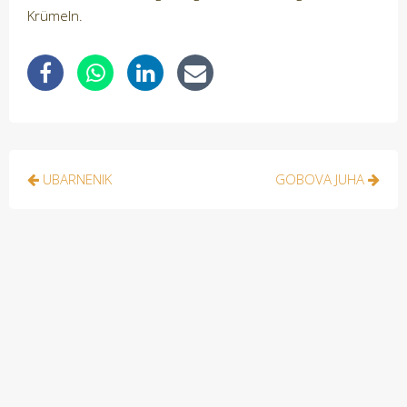
Krümeln.
Navigacija
UBARNENIK
GOBOVA JUHA
prispevka