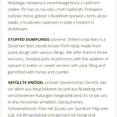
Idrijskega, narejena iz rezančevega testa z različnimi
nadevi. Pri nas so na voljo v treh različicah; Prekajeno
svinjsko meso, gobice z dodatkom špinače v testu ali pa
sladki, z hruškovim nadevom in politi z medom in
drobtinami.
STUFFED DUMPLINGS
(slovene: Shleen-crop-fee) is a
Slovenian dish, mostly known from Idrija, made from
pasta dough with various fillings. We offer them in three
versions; Smoked pork, mushrooms with the addition of
spinach in batter or sweet version, with pear filling and
garnished with honey and crumbs.
GEFÜLLTE KNÖDEL
sind ein slowenisches Gericht, das
vor allem aus Idrija bekannt ist und aus Nudelteig mit
verschiedenen Füllungen hergestellt wird. Es ist bei uns
in drei Versionen erhältlich; Geräuchertes
Schweinefleisch, Pilze mit Zusatz von Spinat im Teig oder
süß, mit Birnenfüllung und garniert mit Honig und