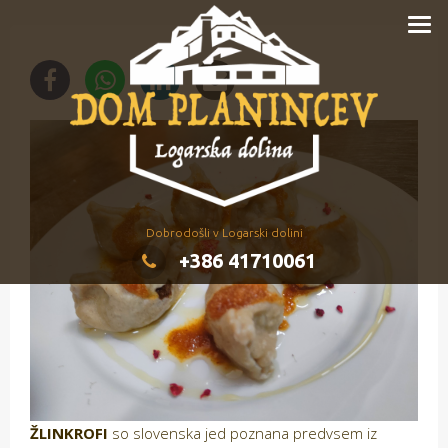
Dobrodošli v Logarski dolini
+386 41710061
ŽLINKROFI
so slovenska jed poznana predvsem iz